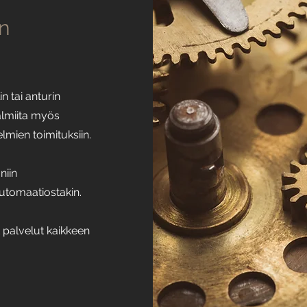
n
n tai anturin
almiita myös
mien toimituksiin.
niin
utomaatiostakin.
t palvelut kaikkeen