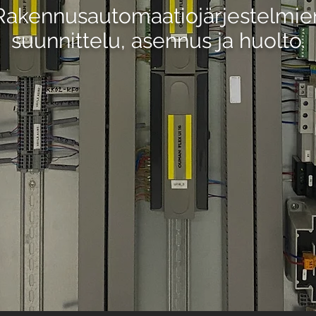
Rakennusautomaatiojärjestelmie
suunnittelu, asennus ja huolto.