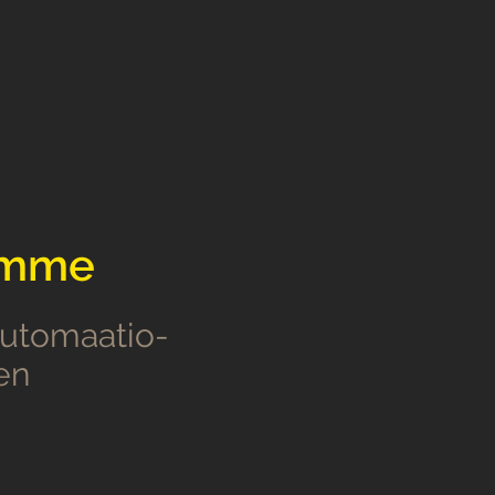
umme
utomaatio-
en