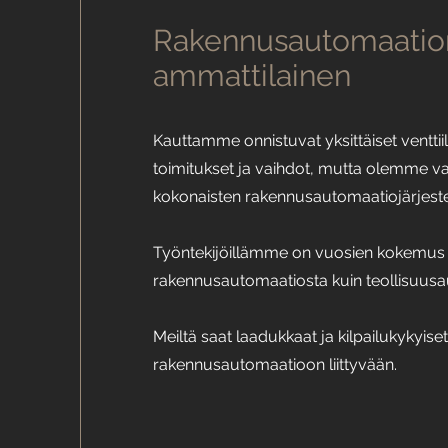
Rakennusautomaatio
ammattilainen
Kauttamme onnistuvat yksittäiset venttiili
toimitukset ja vaihdot, mutta olemme v
kokonaisten rakennusautomaatiojärjestel
Työntekijöillämme on vuosien kokemus 
rakennusautomaatiosta kuin teollisuusa
Meiltä saat laadukkaat ja kilpailukykyise
rakennusautomaatioon liittyvään.