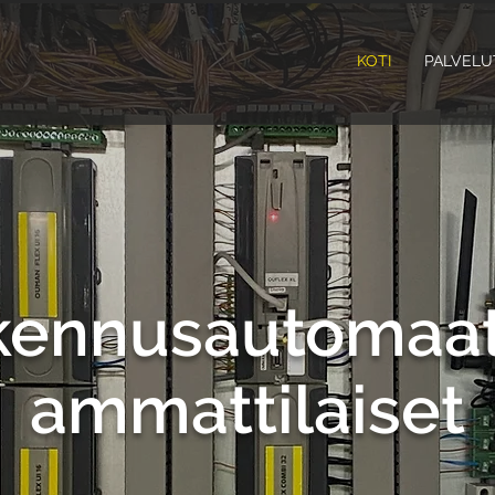
KOTI
PALVELU
kennusautomaat
ammattilaiset